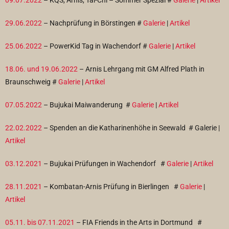
09.07.2022
– KQS, Arnis, Tai-Chi – Sommer Spezial #
Galerie
|
Artikel
29.06.2022
– Nachprüfung in Börstingen #
Galerie
|
Artikel
25.06.2022
– PowerKid Tag in Wachendorf #
Galerie
|
Artikel
18.06. und 19.06.2022
– Arnis Lehrgang mit GM Alfred Plath in
Braunschweig #
Galerie
|
Artikel
07.05.2022
– Bujukai Maiwanderung #
Galerie
|
Artikel
22.02.2022
– Spenden an die Katharinenhöhe in Seewald
# Galerie
|
Artikel
03.12.2021
– Bujukai Prüfungen in Wachendorf #
Galerie
|
Artikel
28.11.2021
– Kombatan-Arnis Prüfung in Bierlingen #
Galerie
|
Artikel
05.11. bis 07.11.2021
– FIA Friends in the Arts in Dortmund #