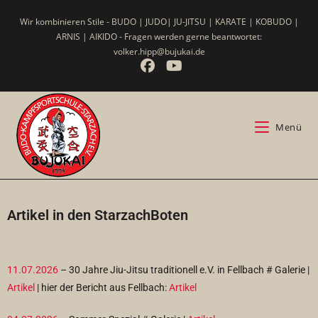
Wir kombinieren Stile - BUDO | JUDO| JU-JITSU | KARATE | KOBUDO |
ARNIS | AIKIDO - Fragen werden gerne beantwortet:
volker.hipp@bujukai.de
Menü
Artikel in den StarzachBoten
11.07.2026
– 30 Jahre Jiu-Jitsu traditionell e.V. in Fellbach # Galerie |
Artikel
| hier der Bericht aus Fellbach:
Artikel