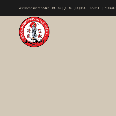
Wir kombinieren Stile - BUDO | JUDO| JU-JITSU | KARATE | KOBUDO