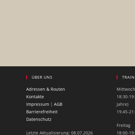
ÜBER UNS
TRAIN
Adressen & Routen
Mittwoc
Kontakte
18:30-19:
Impressum
|
AGB
Jahre)
Barrierefreiheit
19:45-21
Datenschutz
Freitag
Letzte Aktualisierung: 08.07.2026
18:00-19