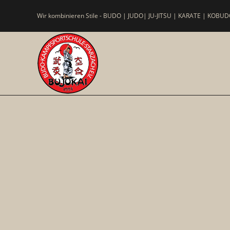
Wir kombinieren Stile - BUDO | JUDO| JU-JITSU | KARATE | KOBUDO