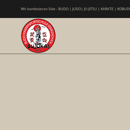
Wir kombinieren Stile - BUDO | JUDO| JU-JITSU | KARATE | KOBUDO